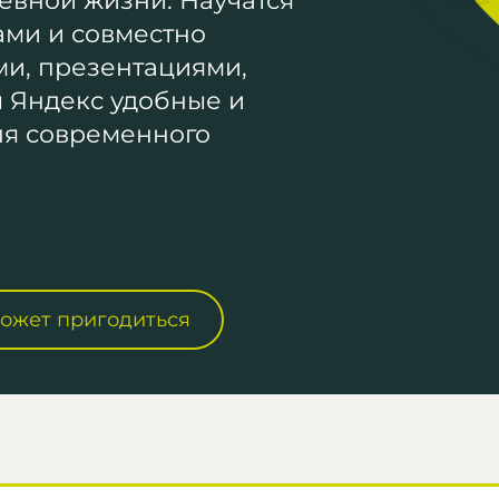
евной жизни. Научатся
ами и совместно
ми, презентациями,
 Яндекс удобные и
ля современного
может пригодиться