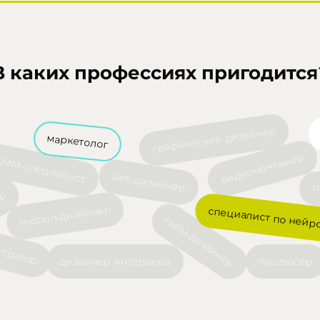
В каких профессиях пригодится
графический дизайнер
маркетолог
видеомонтажёр
SMM-специалист
веб-дизайнер
P
ер
motion-дизайнер
специалист по нейр
гейм-дизайнер
тратор
дизайнер интерьера
продюсер