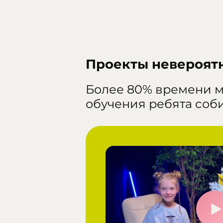
Проекты невероят
Более 80% времени м
обучения ребята соб
дохновляющим
 свой юный
удущего" —
т полноценные
ого