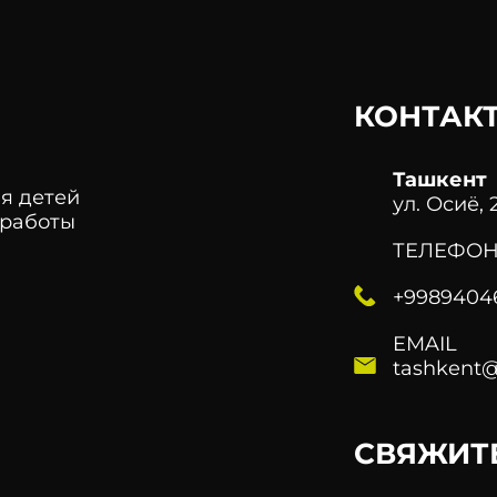
телефону.
заботы свяжется с вами.
индустрии, обеспечивая им в
знания для будущего.
КОНТАК
Ташкент
я детей
ул. Осиё, 
 работы
ТЕЛЕФО
+9989404
EMAIL
tashkent@
СВЯЖИТ