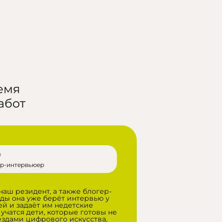
емя
абот
а
ер-интервьюер
наш резидент, а также блогер-
ды она уже берёт интервью у
й и задаёт им недетские
учатся дети, которые готовы не
звёздами цифрового искусства,