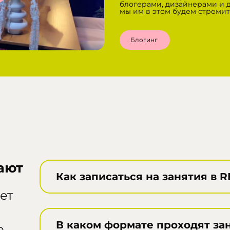
блогерами, дизайнерами и 
мы им в этом будем стремит
Блогинг
ают
Как записаться на занятия в 
ет
Записаться на курсы RENDERIA
Выберите наиболее удобный дл
В каком формате проходят за
е
Онлайн: оформите заявку прям