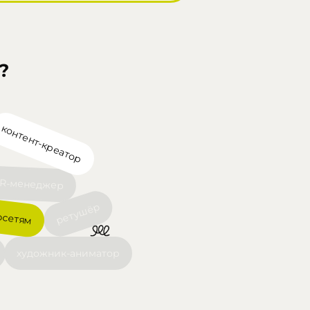
?
контент-креатор
R-менеджер
осетям
ретушёр
художник-аниматор