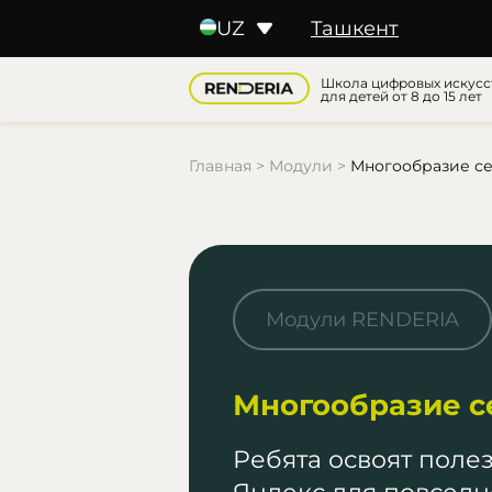
Галерея
UZ
Ташкент
RU
KZ
Школа цифровых искусс
для детей от 8 до 15 лет
BY
TJ
Главная
>
Модули
>
Многообразие се
Модули RENDERIA
Многообразие с
Ребята освоят поле