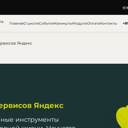
е
Награды
тв
Главная
О школе
События
Каникулы
Модули
Оплата
Контакты
+9
рвисов Яндекс
ервисов Яндекс
зные инструменты