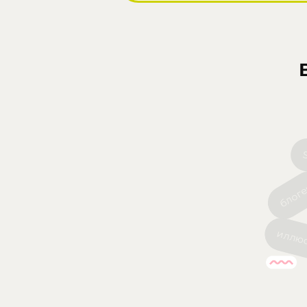
блог
иллюс