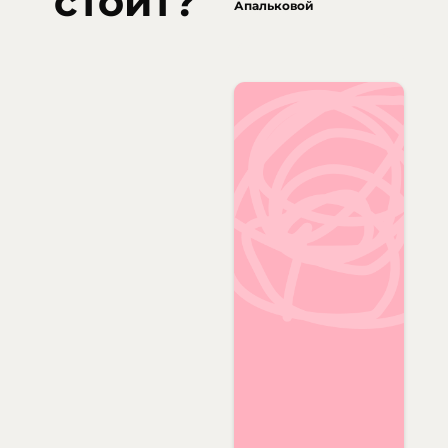
стоит?
Апальковой