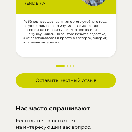
RENDERIA
Ребёнок посещает занятия с этого учебного года,
П
но уже столько всего изучил — дома всегда
и
рассказывает и показывает, что проходили
р
и чему научились. На занятие бежит с радостью,
О
а от преподавателя в просто в восторге, говорит,
о
что очень интересно.
о
м
Оставить честный отзыв
Нас часто спрашивают
Если вы не нашли ответ
на интересующий вас вопрос,