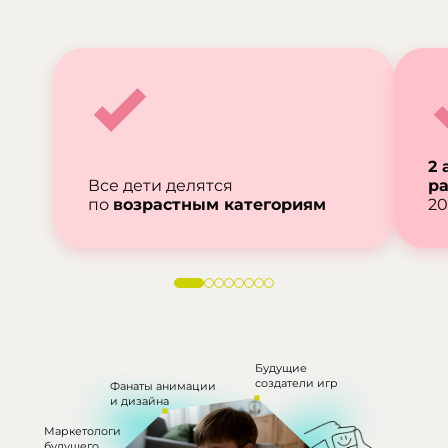
2 
Все дети делятся
ра
по
возрастным категориям
20
Будущие
создатели игр
Фанаты
анимации
и дизайна
Маркетологи
будущего