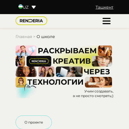
Ташкент
UZ
RU
KZ
BY
TJ
Главная
>
О школе
РАСКРЫВАЕМ
КРЕАТИВ
ЧЕРЕЗ
ТЕХНОЛОГИИ
Учим создавать,
а не просто смотреть;)
О проекте