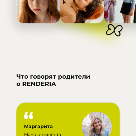
Что говорят родители
о RENDERIA
Маргарита
Мама резидента
П